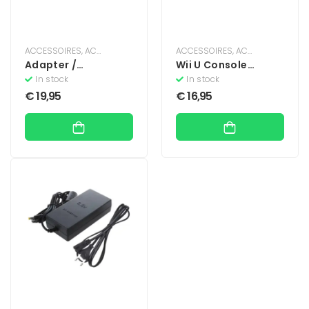
ACCESSOIRES
,
ACCESSOIRES
,
KABELS
,
ACCESSOIRES
KABELS & OPLADERS
,
ACCESSOIRES
,
PLAYSTATIO
,
KA
Adapter /
Wii U Console
Stroomkabel Voor
Stroomkabel
In stock
In stock
Playstation 1 Slim
€
19,95
€
16,95
(PS One)