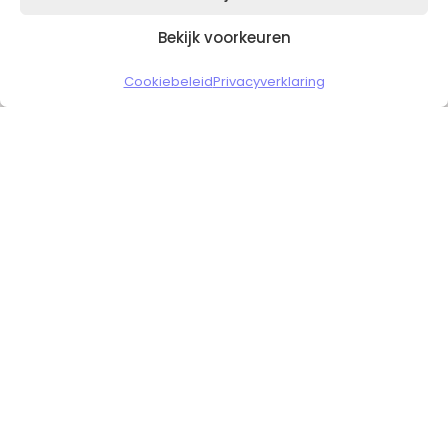
Bekijk voorkeuren
Copyright © 2026 Slickgaming
Cookiebeleid
Privacyverklaring
Veilig en vertrouwd winkelen
HOME
TO TOP