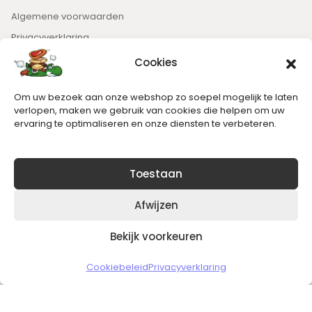
Algemene voorwaarden
Privacyverklaring
Cookies
Nieuwsbrief
Om uw bezoek aan onze webshop zo soepel mogelijk te laten
Blijft op de hoogte van het laatste nieuws.
verlopen, maken we gebruik van cookies die helpen om uw
ervaring te optimaliseren en onze diensten te verbeteren.
Toestaan
Afwijzen
Bekijk voorkeuren
Copyright © 2026 Slickgaming
Cookiebeleid
Privacyverklaring
Veilig en vertrouwd winkelen