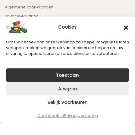
Algemene voorwaarden
Privacyverklaring
Cookies
Nieuwsbrief
Om uw bezoek aan onze webshop zo soepel mogelijk te laten
Blijft op de hoogte van het laatste nieuws.
verlopen, maken we gebruik van cookies die helpen om uw
ervaring te optimaliseren en onze diensten te verbeteren.
Toestaan
Afwijzen
Bekijk voorkeuren
Copyright © 2026 Slickgaming
Cookiebeleid
Privacyverklaring
Veilig en vertrouwd winkelen