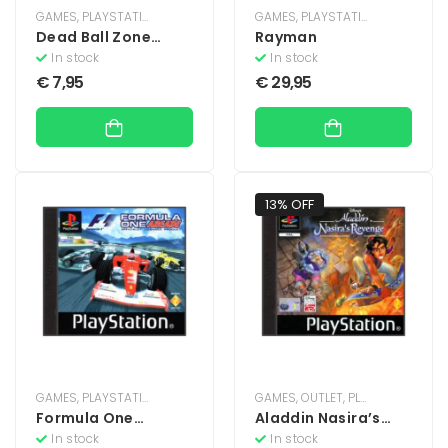
GAMES
,
PLAYSTATION
,
PLAYSTATION 1
GAMES
,
PLAYSTATION
,
PLAYSTATIO
Dead Ball Zone
Rayman
(Zonder Boekje)
In stock
In stock
€
7,95
€
29,95
13% OFF
GAMES
,
PLAYSTATION
,
PLAYSTATION 1
GAMES
,
OUTLET
,
PLAYSTATION
,
PL
Formula One
Aladdin Nasira’s
Arcade
Revenge
In stock
In stock