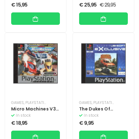
€
15,95
€
25,95
€
29,95
GAMES
,
PLAYSTATION
,
PLAYSTATION 1
GAMES
,
PLAYSTATION
,
PLAYSTATIO
Micro Machines V3
The Dukes Of
(Platinum)
Hazzard (Ubisoft
In stock
In stock
Exclusive)
€
18,95
€
9,95