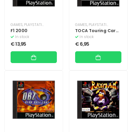
GAMES
,
PLAYSTATION
,
PLAYSTATION 1
GAMES
,
PLAYSTATION
,
PLAYSTATIO
F1 2000
TOCA Touring Car
Championship
In stock
In stock
(Zonder Boekje)
€
13,95
€
6,95