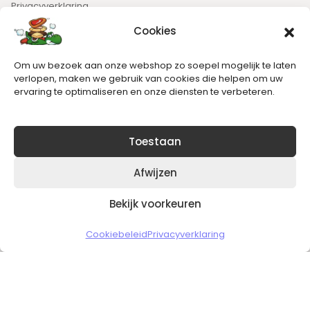
Privacyverklaring
Cookies
Nieuwsbrief
Om uw bezoek aan onze webshop zo soepel mogelijk te laten
Blijft op de hoogte van het laatste nieuws.
verlopen, maken we gebruik van cookies die helpen om uw
ervaring te optimaliseren en onze diensten te verbeteren.
Toestaan
Afwijzen
Bekijk voorkeuren
Copyright © 2026 Slickgaming
Cookiebeleid
Privacyverklaring
Veilig en vertrouwd winkelen