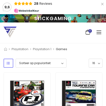
×
28
Reviews
9,6
SLICKGAMING
0
>
>
>
Playstation
Playstation 1
Games