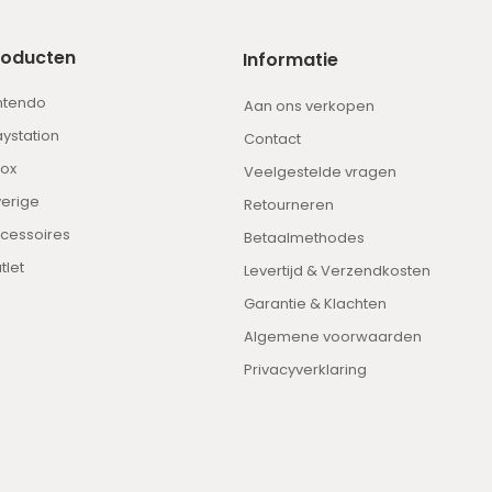
roducten
Informatie
ntendo
Aan ons verkopen
aystation
Contact
ox
Veelgestelde vragen
erige
Retourneren
cessoires
Betaalmethodes
tlet
Levertijd & Verzendkosten
Garantie & Klachten
Algemene voorwaarden
Privacyverklaring