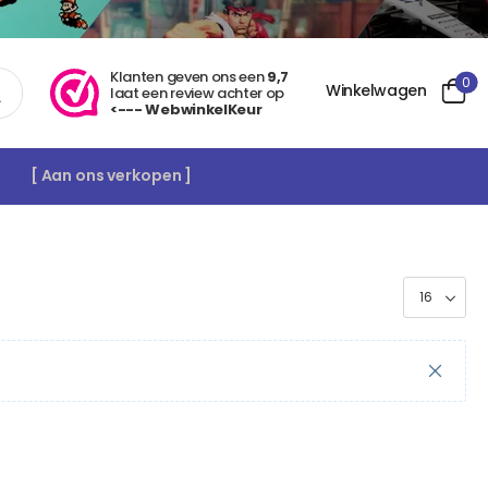
Klanten geven ons een
9,7
0
Winkelwagen
laat een review achter op
<--- WebwinkelKeur
[ Aan ons verkopen ]