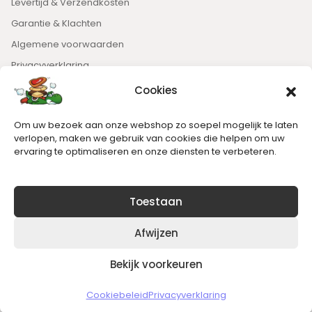
Levertijd & Verzendkosten
Garantie & Klachten
Algemene voorwaarden
Privacyverklaring
Cookies
Nieuwsbrief
Om uw bezoek aan onze webshop zo soepel mogelijk te laten
Blijft op de hoogte van het laatste nieuws.
verlopen, maken we gebruik van cookies die helpen om uw
ervaring te optimaliseren en onze diensten te verbeteren.
Toestaan
Afwijzen
Bekijk voorkeuren
Copyright © 2026 Slickgaming
Cookiebeleid
Privacyverklaring