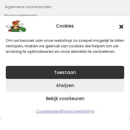
Algemene voorwaarden
Privacyverklaring
Cookies
Nieuwsbrief
Om uw bezoek aan onze webshop zo soepel mogelijk te laten
Blijft op de hoogte van het laatste nieuws.
verlopen, maken we gebruik van cookies die helpen om uw
ervaring te optimaliseren en onze diensten te verbeteren.
Toestaan
Afwijzen
Bekijk voorkeuren
Copyright © 2026 Slickgaming
Cookiebeleid
Privacyverklaring
Veilig en vertrouwd winkelen