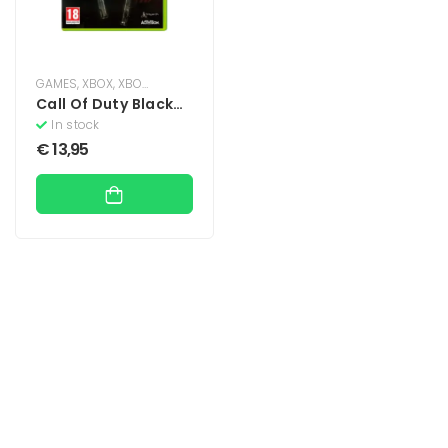
GAMES
,
XBOX
,
XBOX 360
Call Of Duty Black
Ops
In stock
€
13,95