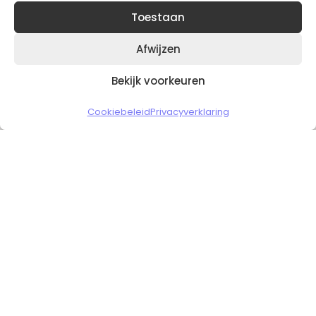
Toestaan
Afwijzen
Bekijk voorkeuren
Copyright © 2026 Slickgaming
Cookiebeleid
Privacyverklaring
Veilig en vertrouwd winkelen
HOME
TO TOP