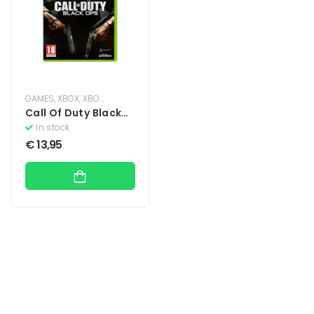
GAMES
,
XBOX
,
XBOX 360
Call Of Duty Black
Ops
In stock
€
13,95