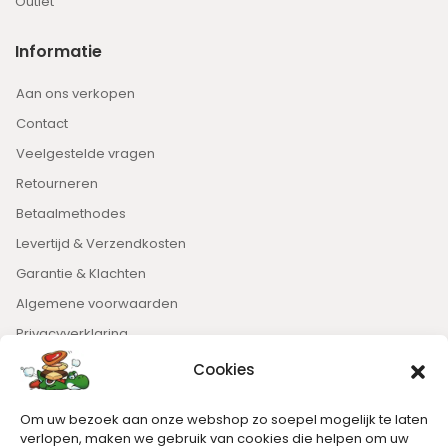
Outlet
Informatie
Aan ons verkopen
Contact
Veelgestelde vragen
Retourneren
Betaalmethodes
Levertijd & Verzendkosten
Garantie & Klachten
Algemene voorwaarden
Privacyverklaring
Cookies
Nieuwsbrief
Om uw bezoek aan onze webshop zo soepel mogelijk te laten
Blijft op de hoogte van het laatste nieuws.
verlopen, maken we gebruik van cookies die helpen om uw