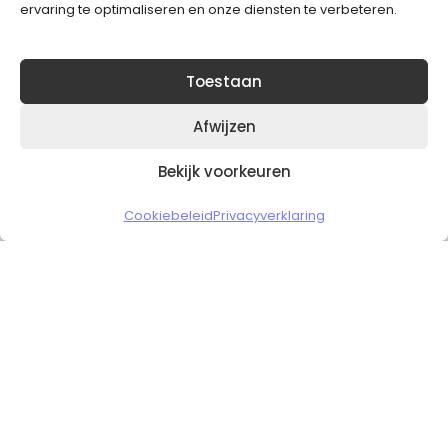
ervaring te optimaliseren en onze diensten te verbeteren.
Toestaan
Afwijzen
Bekijk voorkeuren
Copyright © 2026 Slickgaming
Cookiebeleid
Privacyverklaring
Veilig en vertrouwd winkelen
HOME
TO TOP