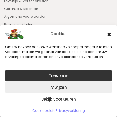
Levertijd & Verzendkosten
Garantie & Klachten
Algemene voorwaarden
Privacyverklaring
Cookies
Nieuwsbrief
Om uw bezoek aan onze webshop zo soepel mogelijk te laten
Blijft op de hoogte van het laatste nieuws.
verlopen, maken we gebruik van cookies die helpen om uw
ervaring te optimaliseren en onze diensten te verbeteren.
Toestaan
Afwijzen
Bekijk voorkeuren
Copyright © 2026 Slickgaming
Cookiebeleid
Privacyverklaring