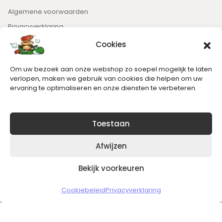
Algemene voorwaarden
Privacyverklaring
Cookies
Nieuwsbrief
Om uw bezoek aan onze webshop zo soepel mogelijk te laten
Blijft op de hoogte van het laatste nieuws.
verlopen, maken we gebruik van cookies die helpen om uw
ervaring te optimaliseren en onze diensten te verbeteren.
Toestaan
Afwijzen
Bekijk voorkeuren
Copyright © 2026 Slickgaming
Cookiebeleid
Privacyverklaring
Veilig en vertrouwd winkelen