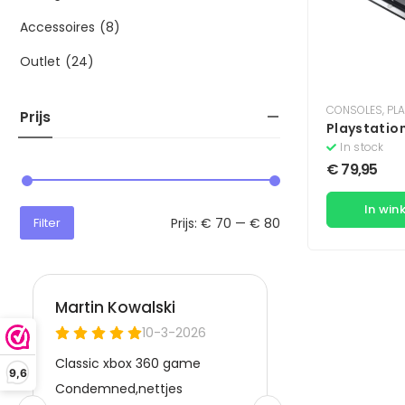
Accessoires
(8)
Outlet
(24)
CONSOLES
,
PLA
Prijs
Playstation
Console 25
In stock
€
79,95
In win
Prijs:
€ 70
—
€ 80
Filter
9,6