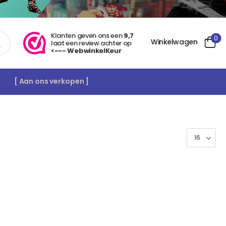
Klanten geven ons een
9,7
0
Winkelwagen
laat een review achter op
<--- WebwinkelKeur
[ Aan ons verkopen ]