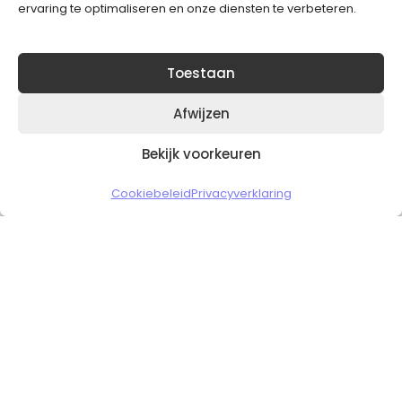
ervaring te optimaliseren en onze diensten te verbeteren.
Toestaan
Afwijzen
Bekijk voorkeuren
Copyright © 2026 Slickgaming
Cookiebeleid
Privacyverklaring
Veilig en vertrouwd winkelen
HOME
TO TOP