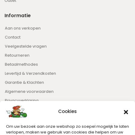
Outlet
Informatie
Aan ons verkopen
Contact
Veelgestelde vragen
Retourneren
Betaalmethodes
Levertijd & Verzendkosten
Garantie & Klachten
Algemene voorwaarden
Privacyverklaring
Cookies
Nieuwsbrief
Om uw bezoek aan onze webshop zo soepel mogelijk te laten
Blijft op de hoogte van het laatste nieuws.
verlopen, maken we gebruik van cookies die helpen om uw