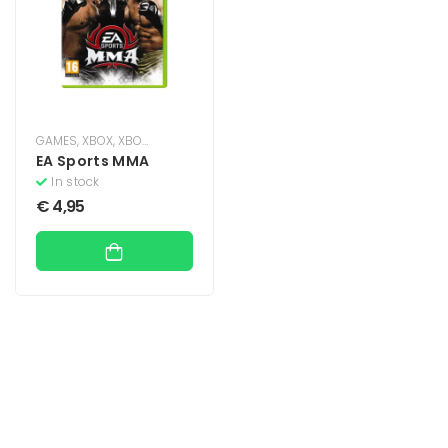
GAMES
,
XBOX
,
XBOX 360
EA Sports MMA
In stock
€
4,95