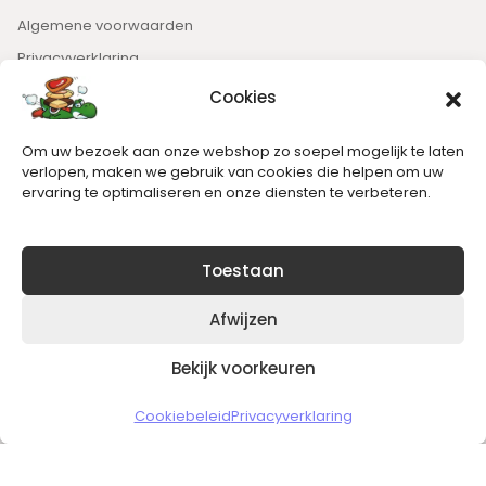
Algemene voorwaarden
Privacyverklaring
Cookies
Nieuwsbrief
Om uw bezoek aan onze webshop zo soepel mogelijk te laten
Blijft op de hoogte van het laatste nieuws.
verlopen, maken we gebruik van cookies die helpen om uw
ervaring te optimaliseren en onze diensten te verbeteren.
Toestaan
Afwijzen
Bekijk voorkeuren
Copyright © 2026 Slickgaming
Cookiebeleid
Privacyverklaring
Veilig en vertrouwd winkelen