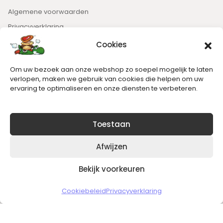
Algemene voorwaarden
Privacyverklaring
Cookies
Nieuwsbrief
Om uw bezoek aan onze webshop zo soepel mogelijk te laten
Blijft op de hoogte van het laatste nieuws.
verlopen, maken we gebruik van cookies die helpen om uw
ervaring te optimaliseren en onze diensten te verbeteren.
Toestaan
Afwijzen
Bekijk voorkeuren
Copyright © 2026 Slickgaming
Cookiebeleid
Privacyverklaring
Veilig en vertrouwd winkelen