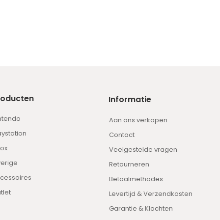
roducten
Informatie
ntendo
Aan ons verkopen
aystation
Contact
ox
Veelgestelde vragen
erige
Retourneren
cessoires
Betaalmethodes
tlet
Levertijd & Verzendkosten
Garantie & Klachten