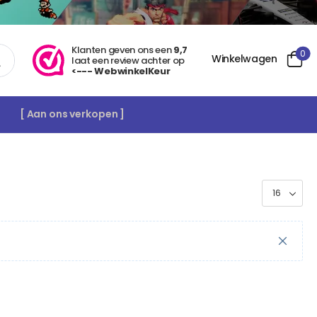
Klanten geven ons een
9,7
0
Winkelwagen
laat een review achter op
<--- WebwinkelKeur
[ Aan ons verkopen ]