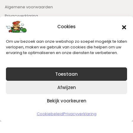
Algemene voorwaarden
Privacyverklaring
Cookies
Nieuwsbrief
Om uw bezoek aan onze webshop zo soepel mogelijk te laten
Blijft op de hoogte van het laatste nieuws.
verlopen, maken we gebruik van cookies die helpen om uw
ervaring te optimaliseren en onze diensten te verbeteren.
Toestaan
Afwijzen
Bekijk voorkeuren
Copyright © 2026 Slickgaming
Cookiebeleid
Privacyverklaring
Veilig en vertrouwd winkelen