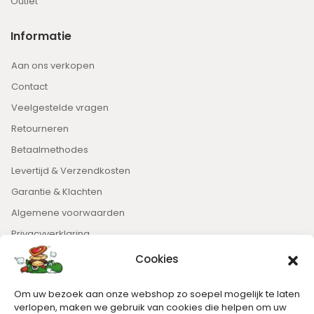
Outlet
Informatie
Aan ons verkopen
Contact
Veelgestelde vragen
Retourneren
Betaalmethodes
Levertijd & Verzendkosten
Garantie & Klachten
Algemene voorwaarden
Privacyverklaring
Cookies
Nieuwsbrief
Om uw bezoek aan onze webshop zo soepel mogelijk te laten
Blijft op de hoogte van het laatste nieuws.
verlopen, maken we gebruik van cookies die helpen om uw