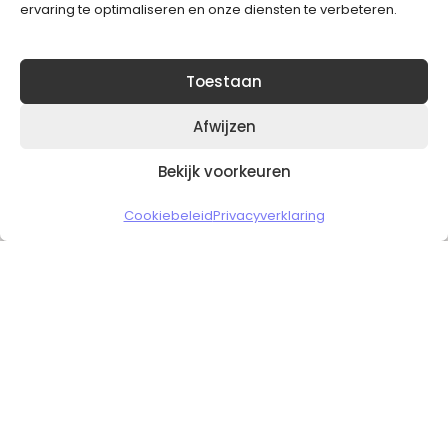
ervaring te optimaliseren en onze diensten te verbeteren.
Toestaan
Afwijzen
Bekijk voorkeuren
Copyright © 2026 Slickgaming
Cookiebeleid
Privacyverklaring
Veilig en vertrouwd winkelen
HOME
TO TOP