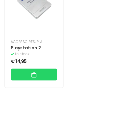
ACCESSOIRES
,
PLAYSTATION
,
PLAYSTATION 2
Playstation 2
Geheugenkaart 8MB
In stock
– Zilver
€
14,95