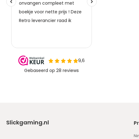
Slickgaming.nl
P
Ni