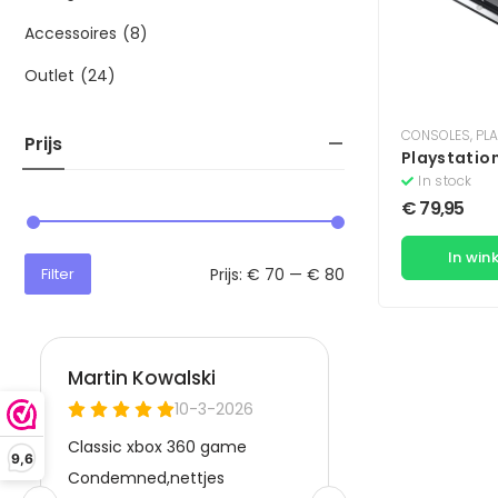
Accessoires
(8)
Outlet
(24)
CONSOLES
,
PLA
Prijs
Playstation
Console 25
In stock
€
79,95
In win
Prijs:
€ 70
—
€ 80
Filter
9,6