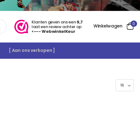
Klanten geven ons een
9,7
0
Winkelwagen
laat een review achter op
<--- WebwinkelKeur
[ Aan ons verkopen ]