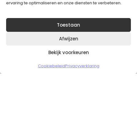
ervaring te optimaliseren en onze diensten te verbeteren.
Toestaan
Afwijzen
Bekijk voorkeuren
Copyright © 2026 Slickgaming
Cookiebeleid
Privacyverklaring
Veilig en vertrouwd winkelen
HOME
TO TOP