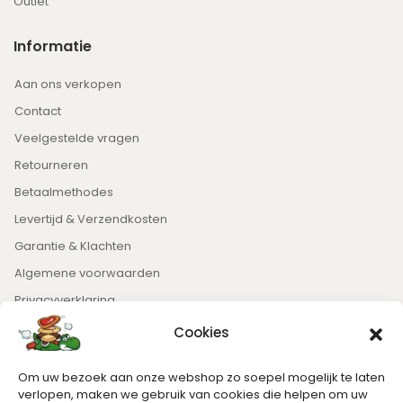
Outlet
Informatie
Aan ons verkopen
Contact
Veelgestelde vragen
Retourneren
Betaalmethodes
Levertijd & Verzendkosten
Garantie & Klachten
Algemene voorwaarden
Privacyverklaring
Cookies
Nieuwsbrief
Om uw bezoek aan onze webshop zo soepel mogelijk te laten
Blijft op de hoogte van het laatste nieuws.
verlopen, maken we gebruik van cookies die helpen om uw