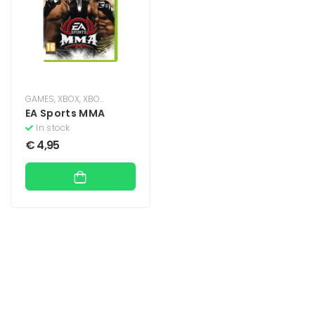
GAMES
,
XBOX
,
XBOX 360
EA Sports MMA
In stock
€
4,95