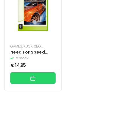
GAMES
,
XBOX
,
XBOX CLASSIC
Need For Speed
Underground
In stock
(Classics)
€
14,95