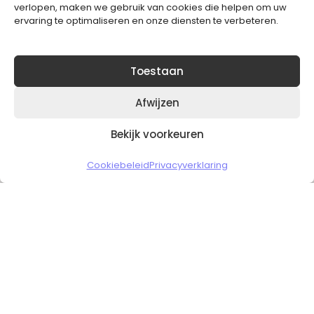
verlopen, maken we gebruik van cookies die helpen om uw
ervaring te optimaliseren en onze diensten te verbeteren.
Toestaan
Afwijzen
Bekijk voorkeuren
Copyright © 2026 Slickgaming
Cookiebeleid
Privacyverklaring
Veilig en vertrouwd winkelen
HOME
TO TOP