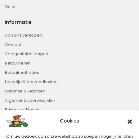
Outlet
Informatie
Aan ons verkopen
Contact
Veelgestelde vragen
Retourneren
Betaalmethodes
Levertijd & Verzendkosten
Garantie & Klachten
Algemene voorwaarden
Privacyverklaring
Cookies
Nieuwsbrief
Om uw bezoek aan onze webshop zo soepel mogelijk te laten
Blijft op de hoogte van het laatste nieuws.