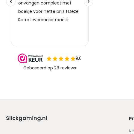
Slickgaming.nl
P
Ni