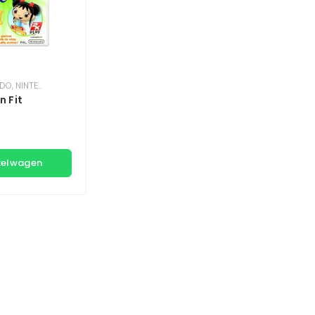
NDO
,
NINTENDO WII
n Fit
kelwagen