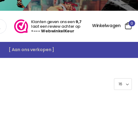
Klanten geven ons een
9,7
0
Winkelwagen
laat een review achter op
<--- WebwinkelKeur
[ Aan ons verkopen ]