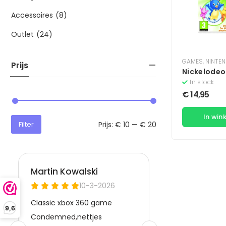
Accessoires
(8)
Outlet
(24)
GAMES
,
NINTE
Prijs
Nickelodeo
In stock
€
14,95
In win
Prijs:
€ 10
—
€ 20
Filter
9,6