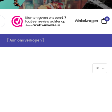
Klanten geven ons een
9,7
0
Winkelwagen
laat een review achter op
<--- WebwinkelKeur
[ Aan ons verkopen ]