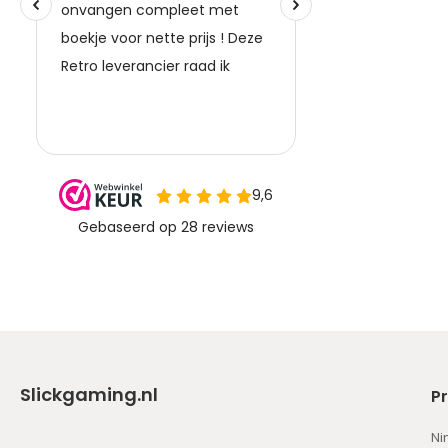
Slickgaming.nl
P
Ni