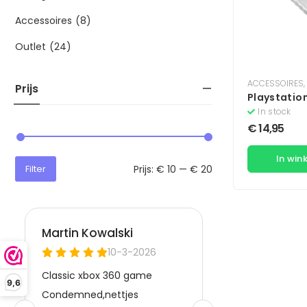
Accessoires
(8)
Outlet
(24)
ACCESSOIRES
,
Prijs
Playstation
Geheugenk
In stock
Zilver
€
14,95
In win
Prijs:
€ 10
—
€ 20
Filter
9,6