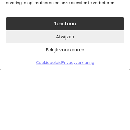
ervaring te optimaliseren en onze diensten te verbeteren.
Toestaan
Afwijzen
Bekijk voorkeuren
Copyright © 2026 Slickgaming
Cookiebeleid
Privacyverklaring
Veilig en vertrouwd winkelen
HOME
TO TOP