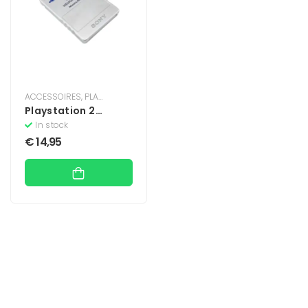
ACCESSOIRES
,
PLAYSTATION
,
PLAYSTATION 2
Playstation 2
Geheugenkaart 8MB
In stock
– Zilver
€
14,95