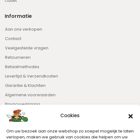
Outlet
Informatie
Aan ons verkopen
Contact
Veelgestelde vragen
Retourneren
Betaalmethodes
Levertijd & Verzendkosten
Garantie & Klachten
Algemene voorwaarden
Privacyverklaring
Cookies
Nieuwsbrief
Om uw bezoek aan onze webshop zo soepel mogelijk te laten
Blijft op de hoogte van het laatste nieuws.
verlopen, maken we gebruik van cookies die helpen om uw