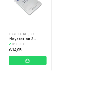
ACCESSOIRES
,
PLAYSTATION
,
PLAYSTATION 2
Playstation 2
Geheugenkaart 8MB
In stock
– Zilver
€
14,95