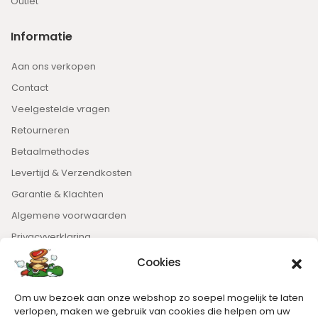
Outlet
Informatie
Aan ons verkopen
Contact
Veelgestelde vragen
Retourneren
Betaalmethodes
Levertijd & Verzendkosten
Garantie & Klachten
Algemene voorwaarden
Privacyverklaring
Cookies
Nieuwsbrief
Om uw bezoek aan onze webshop zo soepel mogelijk te laten
Blijft op de hoogte van het laatste nieuws.
verlopen, maken we gebruik van cookies die helpen om uw