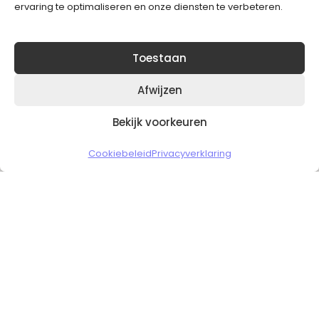
ervaring te optimaliseren en onze diensten te verbeteren.
Toestaan
Afwijzen
Bekijk voorkeuren
Copyright © 2026 Slickgaming
Cookiebeleid
Privacyverklaring
Veilig en vertrouwd winkelen
HOME
TO TOP