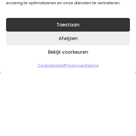
ervaring te optimaliseren en onze diensten te verbeteren.
Toestaan
Afwijzen
Bekijk voorkeuren
Copyright © 2026 Slickgaming
Cookiebeleid
Privacyverklaring
Veilig en vertrouwd winkelen
HOME
TO TOP