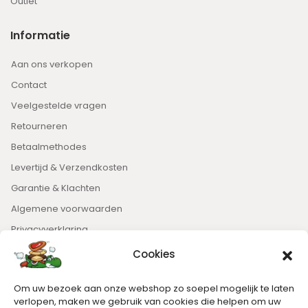
Outlet
Informatie
Aan ons verkopen
Contact
Veelgestelde vragen
Retourneren
Betaalmethodes
Levertijd & Verzendkosten
Garantie & Klachten
Algemene voorwaarden
Privacyverklaring
Cookies
Nieuwsbrief
Om uw bezoek aan onze webshop zo soepel mogelijk te laten
Blijft op de hoogte van het laatste nieuws.
verlopen, maken we gebruik van cookies die helpen om uw