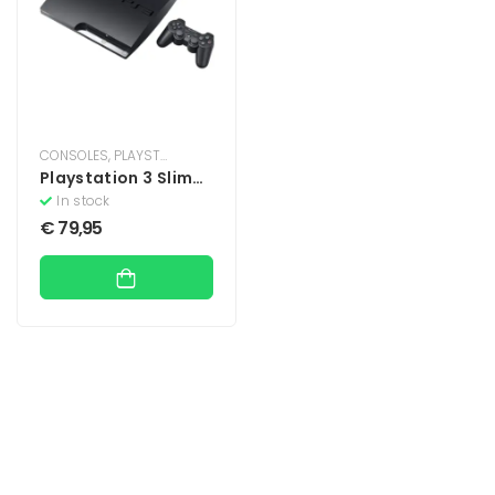
CONSOLES
,
PLAYSTATION
,
PLAYSTATION 3
Playstation 3 Slim
Console 250 GB –
In stock
Zwart
€
79,95