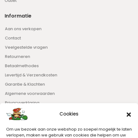
Outlet
Informatie
Aan ons verkopen
Contact
Veelgestelde vragen
Retourneren
Betaalmethodes
Levertijd & Verzendkosten
Garantie & Klachten
Algemene voorwaarden
Privacyverklaring
Cookies
Nieuwsbrief
Om uw bezoek aan onze webshop zo soepel mogelijk te laten
Blijft op de hoogte van het laatste nieuws.
verlopen, maken we gebruik van cookies die helpen om uw