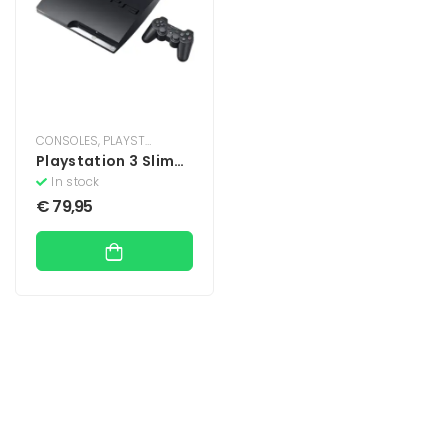
CONSOLES
,
PLAYSTATION
,
PLAYSTATION 3
Playstation 3 Slim
Console 250 GB –
In stock
Zwart
€
79,95