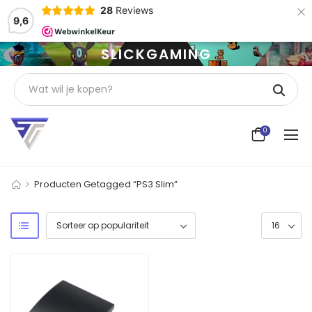
×
28
Reviews
9,6
SLICKGAMING
0
>
Producten Getagged “PS3 Slim”