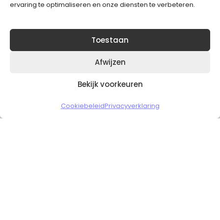
ervaring te optimaliseren en onze diensten te verbeteren.
Toestaan
Afwijzen
Bekijk voorkeuren
Copyright © 2026 Slickgaming
Cookiebeleid
Privacyverklaring
Veilig en vertrouwd winkelen
HOME
TO TOP