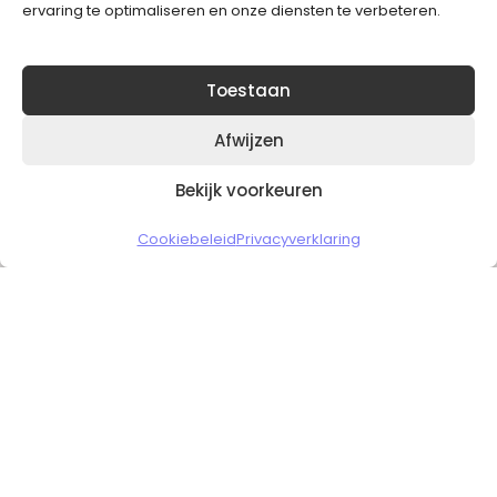
ervaring te optimaliseren en onze diensten te verbeteren.
Toestaan
Afwijzen
Bekijk voorkeuren
Copyright © 2026 Slickgaming
Cookiebeleid
Privacyverklaring
Veilig en vertrouwd winkelen
HOME
TO TOP