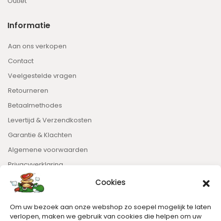
Outlet
Informatie
Aan ons verkopen
Contact
Veelgestelde vragen
Retourneren
Betaalmethodes
Levertijd & Verzendkosten
Garantie & Klachten
Algemene voorwaarden
Privacyverklaring
Cookies
Nieuwsbrief
Om uw bezoek aan onze webshop zo soepel mogelijk te laten
Blijft op de hoogte van het laatste nieuws.
verlopen, maken we gebruik van cookies die helpen om uw