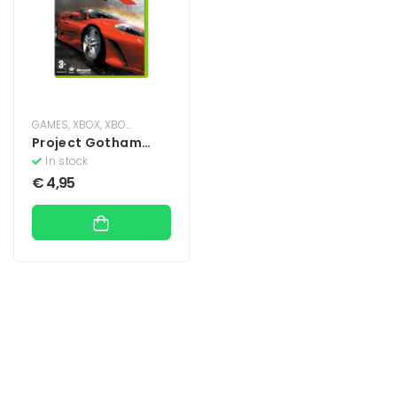
GAMES
,
XBOX
,
XBOX 360
Project Gotham
Racing 3
In stock
€
4,95