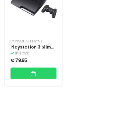
CONSOLES
,
PLAYSTATION
,
PLAYSTATION 3
Playstation 3 Slim
Console 250 GB –
In stock
Zwart
€
79,95