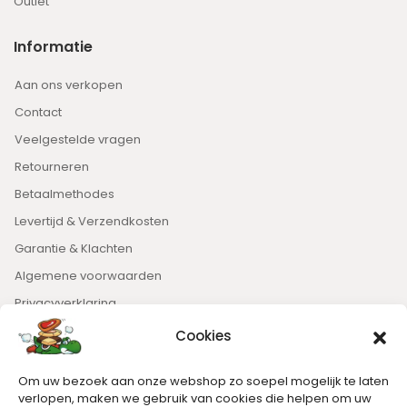
Outlet
Informatie
Aan ons verkopen
Contact
Veelgestelde vragen
Retourneren
Betaalmethodes
Levertijd & Verzendkosten
Garantie & Klachten
Algemene voorwaarden
Privacyverklaring
Cookies
Nieuwsbrief
Om uw bezoek aan onze webshop zo soepel mogelijk te laten
Blijft op de hoogte van het laatste nieuws.
verlopen, maken we gebruik van cookies die helpen om uw