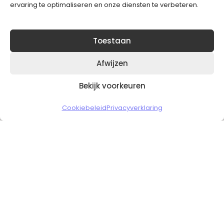
ervaring te optimaliseren en onze diensten te verbeteren.
Toestaan
Afwijzen
Bekijk voorkeuren
Copyright © 2026 Slickgaming
Cookiebeleid
Privacyverklaring
Veilig en vertrouwd winkelen
HOME
TO TOP