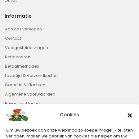
Outlet
Informatie
Aan ons verkopen
Contact
Veelgestelde vragen
Retourneren
Betaalmethodes
Levertijd & Verzendkosten
Garantie & Klachten
Algemene voorwaarden
Privacyverklaring
Cookies
Nieuwsbrief
Om uw bezoek aan onze webshop zo soepel mogelijk te laten
Blijft op de hoogte van het laatste nieuws.
verlopen, maken we gebruik van cookies die helpen om uw