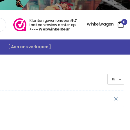
Klanten geven ons een
9,7
0
Winkelwagen
laat een review achter op
<--- WebwinkelKeur
[ Aan ons verkopen ]