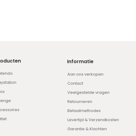
roducten
Informatie
ntendo
Aan ons verkopen
aystation
Contact
ox
Veelgestelde vragen
erige
Retourneren
cessoires
Betaalmethodes
tlet
Levertijd & Verzendkosten
Garantie & Klachten