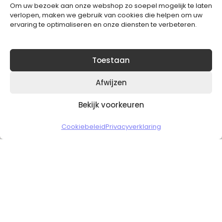
Om uw bezoek aan onze webshop zo soepel mogelijk te laten
Blijft op de hoogte van het laatste nieuws.
verlopen, maken we gebruik van cookies die helpen om uw
ervaring te optimaliseren en onze diensten te verbeteren.
Toestaan
Afwijzen
Bekijk voorkeuren
Copyright © 2026 Slickgaming
Cookiebeleid
Privacyverklaring
Veilig en vertrouwd winkelen
HOME
TO TOP