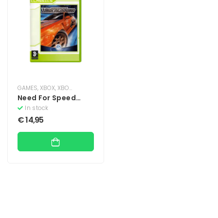
GAMES
,
XBOX
,
XBOX CLASSIC
Need For Speed
Underground
In stock
(Classics)
€
14,95