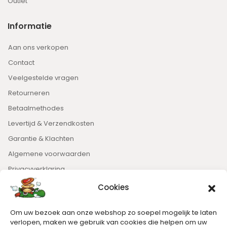
Outlet
Informatie
Aan ons verkopen
Contact
Veelgestelde vragen
Retourneren
Betaalmethodes
Levertijd & Verzendkosten
Garantie & Klachten
Algemene voorwaarden
Privacyverklaring
Cookies
Nieuwsbrief
Om uw bezoek aan onze webshop zo soepel mogelijk te laten
Blijft op de hoogte van het laatste nieuws.
verlopen, maken we gebruik van cookies die helpen om uw