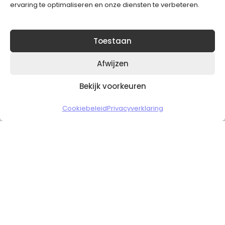
ervaring te optimaliseren en onze diensten te verbeteren.
Toestaan
Afwijzen
Bekijk voorkeuren
Copyright © 2026 Slickgaming
Cookiebeleid
Privacyverklaring
Veilig en vertrouwd winkelen
HOME
TO TOP