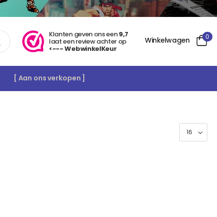
Klanten geven ons een
9,7
0
Winkelwagen
laat een review achter op
<--- WebwinkelKeur
[ Aan ons verkopen ]