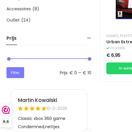
Accessoires
(8)
Outlet
(24)
GAMES
,
PLAYS
Prijs
Urban Extr
In stock
€
6,95
In win
Prijs:
€ 0
—
€ 10
Filter
9,6