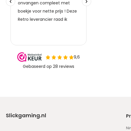
Slickgaming.nl
P
Ni