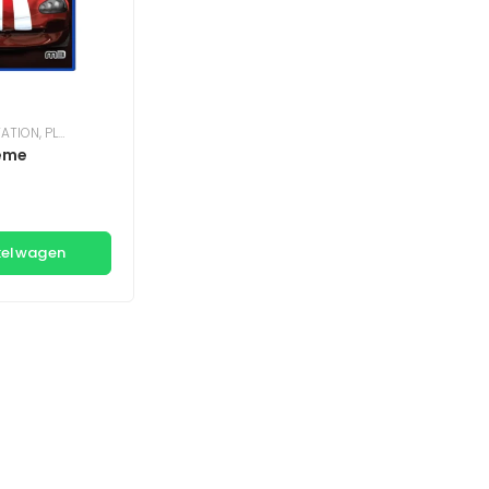
TATION
,
PLAYSTATION 2
eme
kelwagen