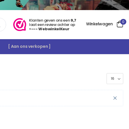
Klanten geven ons een
9,7
0
Winkelwagen
laat een review achter op
<--- WebwinkelKeur
[ Aan ons verkopen ]