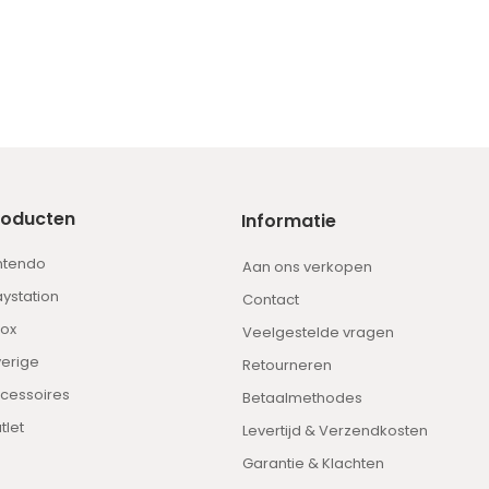
roducten
Informatie
ntendo
Aan ons verkopen
aystation
Contact
ox
Veelgestelde vragen
erige
Retourneren
cessoires
Betaalmethodes
tlet
Levertijd & Verzendkosten
Garantie & Klachten