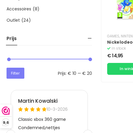
Accessoires
(8)
Outlet
(24)
GAMES
,
NINTE
Prijs
Nickelodeo
In stock
€
14,95
In win
Prijs:
€ 10
—
€ 20
Filter
9,6