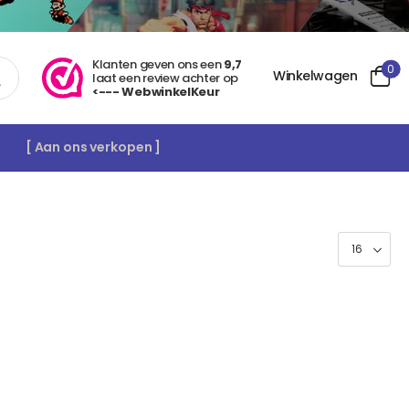
Klanten geven ons een
9,7
0
Winkelwagen
laat een review achter op
<--- WebwinkelKeur
[ Aan ons verkopen ]