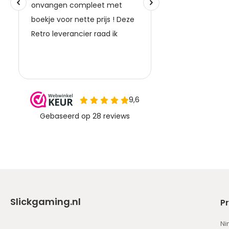
Slickgaming.nl
P
Ni