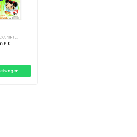
NDO
,
NINTENDO WII
n Fit
kelwagen