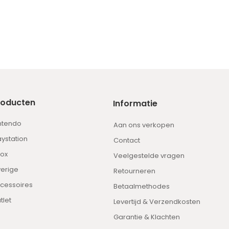
roducten
Informatie
ntendo
Aan ons verkopen
aystation
Contact
ox
Veelgestelde vragen
erige
Retourneren
cessoires
Betaalmethodes
tlet
Levertijd & Verzendkosten
Garantie & Klachten