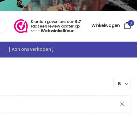
Klanten geven ons een
9,7
0
Winkelwagen
laat een review achter op
<--- WebwinkelKeur
[ Aan ons verkopen ]