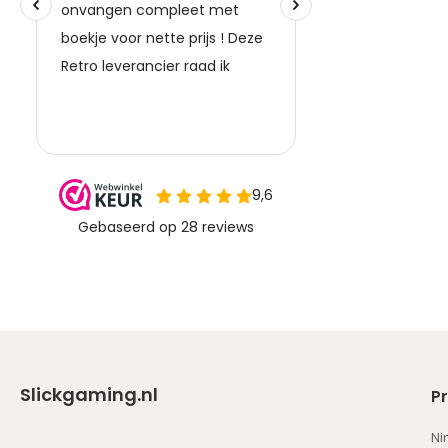
Slickgaming.nl
P
Ni