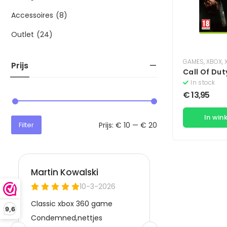
Accessoires
(8)
Outlet
(24)
GAMES
,
XBOX
,
Prijs
Call Of Dut
In stock
€
13,95
In win
Prijs:
€ 10
—
€ 20
Filter
9,6