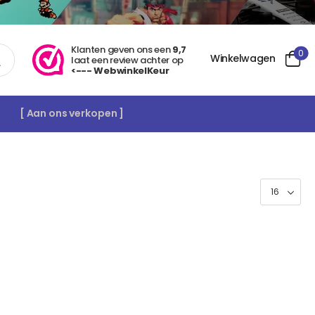
Klanten geven ons een
9,7
0
Winkelwagen
laat een review achter op
<--- WebwinkelKeur
[ Aan ons verkopen ]