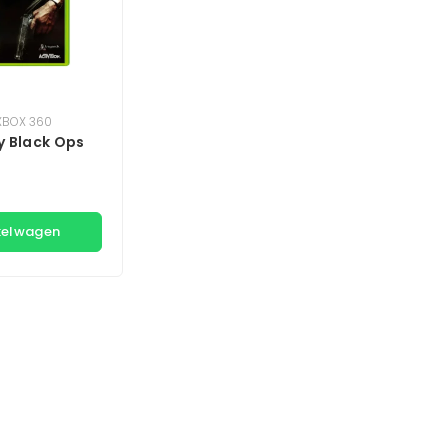
XBOX 360
y Black Ops
kelwagen