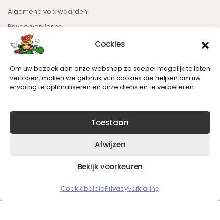
Algemene voorwaarden
Privacyverklaring
Cookies
Nieuwsbrief
Om uw bezoek aan onze webshop zo soepel mogelijk te laten
Blijft op de hoogte van het laatste nieuws.
verlopen, maken we gebruik van cookies die helpen om uw
ervaring te optimaliseren en onze diensten te verbeteren.
Toestaan
Afwijzen
Bekijk voorkeuren
Copyright © 2026 Slickgaming
Cookiebeleid
Privacyverklaring
Veilig en vertrouwd winkelen