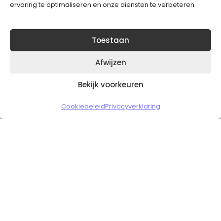
ervaring te optimaliseren en onze diensten te verbeteren.
Toestaan
Afwijzen
Bekijk voorkeuren
Copyright © 2026 Slickgaming
Cookiebeleid
Privacyverklaring
Veilig en vertrouwd winkelen
HOME
TO TOP