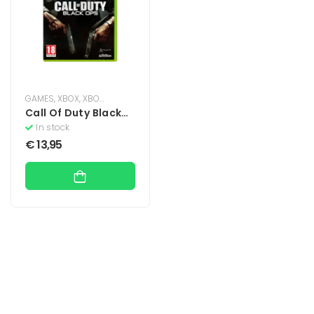
GAMES
,
XBOX
,
XBOX 360
Call Of Duty Black
Ops
In stock
€
13,95