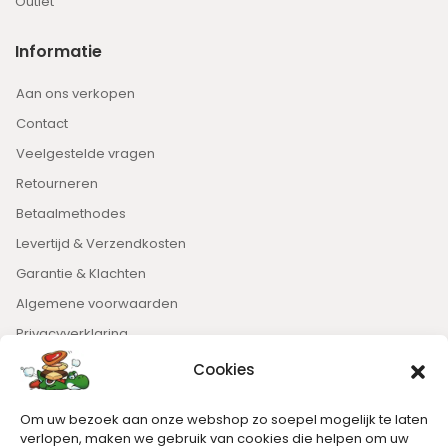
Outlet
Informatie
Aan ons verkopen
Contact
Veelgestelde vragen
Retourneren
Betaalmethodes
Levertijd & Verzendkosten
Garantie & Klachten
Algemene voorwaarden
Privacyverklaring
Cookies
Nieuwsbrief
Om uw bezoek aan onze webshop zo soepel mogelijk te laten
Blijft op de hoogte van het laatste nieuws.
verlopen, maken we gebruik van cookies die helpen om uw