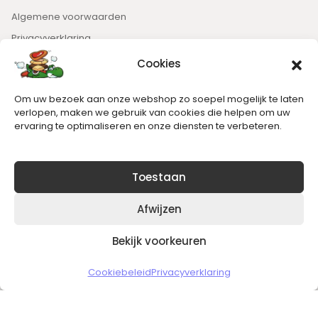
Algemene voorwaarden
Privacyverklaring
Cookies
Nieuwsbrief
Om uw bezoek aan onze webshop zo soepel mogelijk te laten
Blijft op de hoogte van het laatste nieuws.
verlopen, maken we gebruik van cookies die helpen om uw
ervaring te optimaliseren en onze diensten te verbeteren.
Toestaan
Afwijzen
Bekijk voorkeuren
Copyright © 2026 Slickgaming
Cookiebeleid
Privacyverklaring
Veilig en vertrouwd winkelen