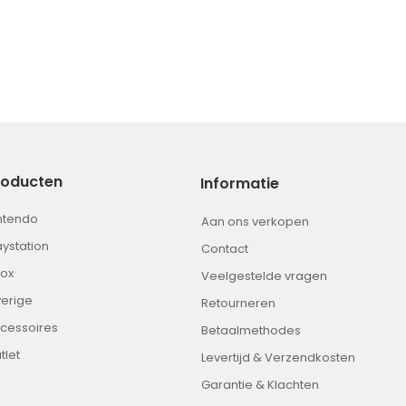
roducten
Informatie
ntendo
Aan ons verkopen
aystation
Contact
ox
Veelgestelde vragen
erige
Retourneren
cessoires
Betaalmethodes
tlet
Levertijd & Verzendkosten
Garantie & Klachten