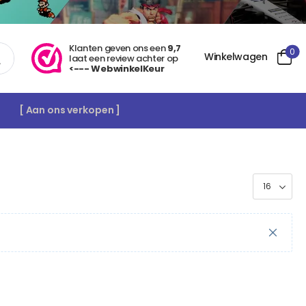
Klanten geven ons een
9,7
0
Winkelwagen
laat een review achter op
<--- WebwinkelKeur
[ Aan ons verkopen ]