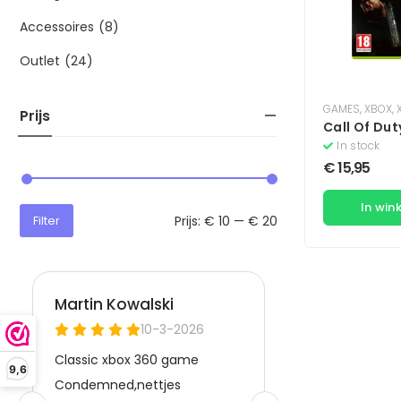
Accessoires
(8)
Outlet
(24)
GAMES
,
XBOX
,
Prijs
Call Of Dut
In stock
€
15,95
In win
Prijs:
€ 10
—
€ 20
Filter
9,6