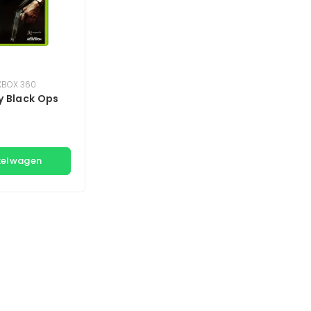
XBOX 360
y Black Ops
kelwagen