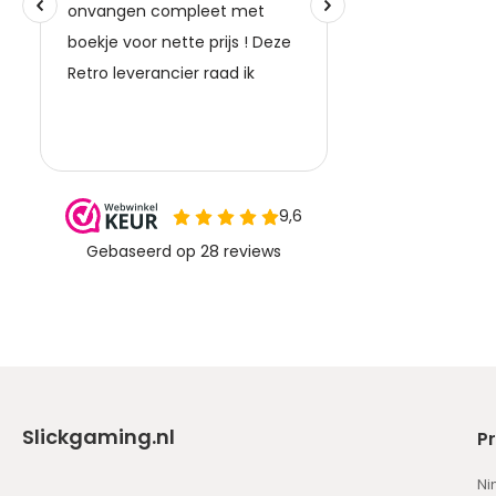
Slickgaming.nl
P
Ni