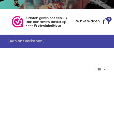
Klanten geven ons een
9,7
0
Winkelwagen
laat een review achter op
<--- WebwinkelKeur
[ Aan ons verkopen ]