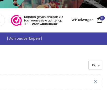
Klanten geven ons een
9,7
0
Winkelwagen
laat een review achter op
<--- WebwinkelKeur
[ Aan ons verkopen ]