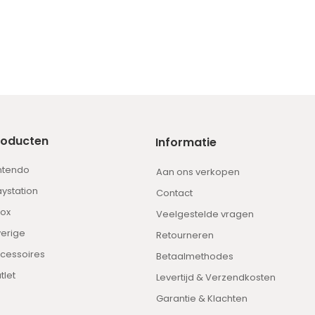
roducten
Informatie
ntendo
Aan ons verkopen
aystation
Contact
ox
Veelgestelde vragen
erige
Retourneren
cessoires
Betaalmethodes
tlet
Levertijd & Verzendkosten
Garantie & Klachten