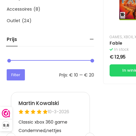
Accessoires
(8)
Outlet
(24)
GAMES
,
XBOX
,
X
Prijs
Fable
In stock
€
12,95
In win
Prijs:
€ 10
—
€ 20
Filter
9,6