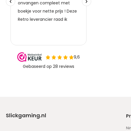
Slickgaming.nl
P
Ni