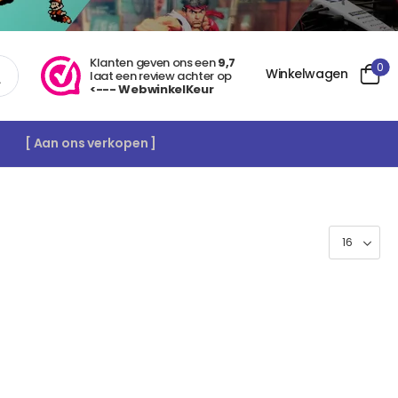
Klanten geven ons een
9,7
0
Winkelwagen
laat een review achter op
<--- WebwinkelKeur
[ Aan ons verkopen ]