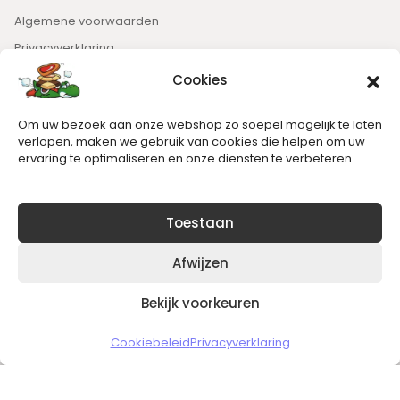
Algemene voorwaarden
Privacyverklaring
Cookies
Nieuwsbrief
Om uw bezoek aan onze webshop zo soepel mogelijk te laten
Blijft op de hoogte van het laatste nieuws.
verlopen, maken we gebruik van cookies die helpen om uw
ervaring te optimaliseren en onze diensten te verbeteren.
Toestaan
Afwijzen
Bekijk voorkeuren
Copyright © 2026 Slickgaming
Cookiebeleid
Privacyverklaring
Veilig en vertrouwd winkelen