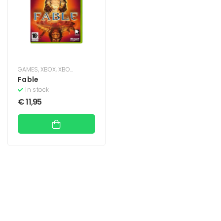
GAMES
,
XBOX
,
XBOX CLASSIC
Fable
In stock
€
11,95