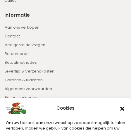
Outlet
Informatie
Aan ons verkopen
Contact
Veelgestelde vragen
Retourneren
Betaalmethodes
Levertijd & Verzendkosten
Garantie & Klachten
Algemene voorwaarden
Privacyverklaring
Cookies
Nieuwsbrief
Om uw bezoek aan onze webshop zo soepel mogelijk te laten
Blijft op de hoogte van het laatste nieuws.
verlopen, maken we gebruik van cookies die helpen om uw