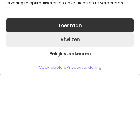
ervaring te optimaliseren en onze diensten te verbeteren.
Toestaan
Afwijzen
Bekijk voorkeuren
Copyright © 2026 Slickgaming
Cookiebeleid
Privacyverklaring
Veilig en vertrouwd winkelen
HOME
TO TOP