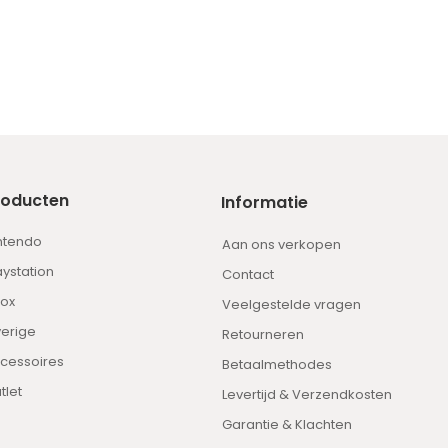
roducten
Informatie
ntendo
Aan ons verkopen
aystation
Contact
ox
Veelgestelde vragen
erige
Retourneren
cessoires
Betaalmethodes
tlet
Levertijd & Verzendkosten
Garantie & Klachten