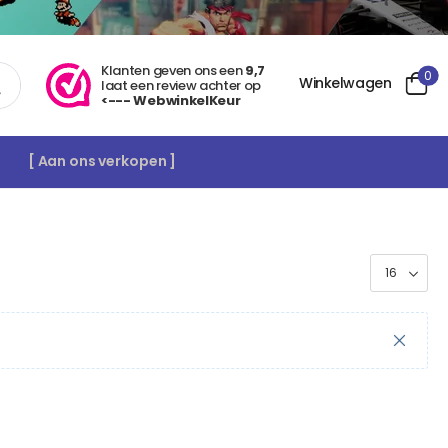
Klanten geven ons een
9,7
0
Winkelwagen
laat een review achter op
<--- WebwinkelKeur
[ Aan ons verkopen ]