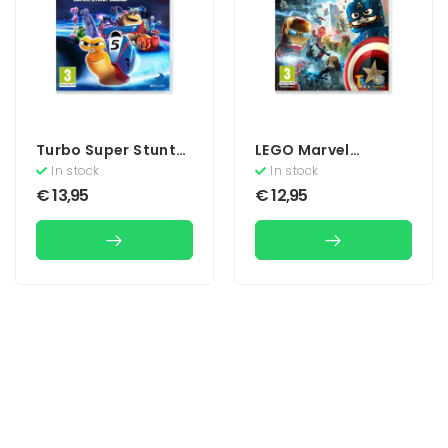
Turbo Super Stunt
LEGO Marvel
Squad
Avengers
In stock
In stock
€
13,95
€
12,95