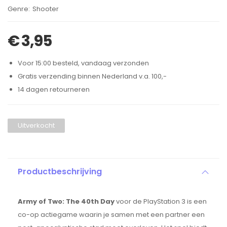
Brand:
Shooter
€
3,95
Voor 15:00 besteld, vandaag verzonden
Gratis verzending binnen Nederland v.a. 100,-
14 dagen retourneren
Uitverkocht
Productbeschrijving
Army of Two: The 40th Day
voor de PlayStation 3 is een
co-op actiegame waarin je samen met een partner een