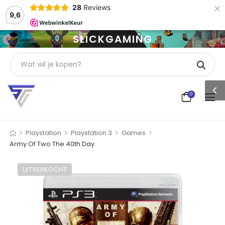
×
28
Reviews
9,6
SLICKGAMING
0
>
>
>
>
Playstation
Playstation 3
Games
Army Of Two The 40th Day
UITVERKOCHT