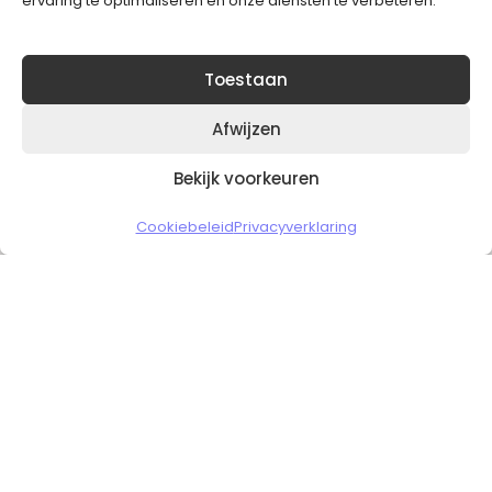
ervaring te optimaliseren en onze diensten te verbeteren.
Toestaan
Afwijzen
Bekijk voorkeuren
Copyright © 2026 Slickgaming
Cookiebeleid
Privacyverklaring
Veilig en vertrouwd winkelen
HOME
TO TOP