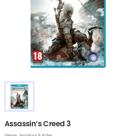
Assassin’s Creed 3
Brand:
Avontuur & Actie