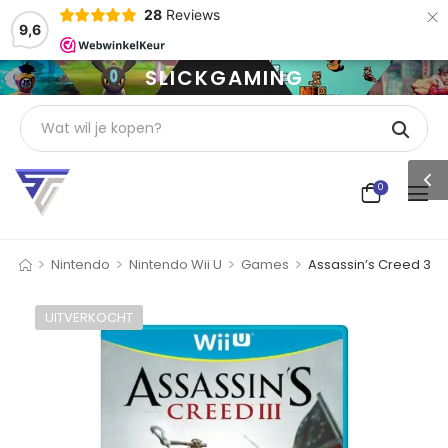
×
28
Reviews
9,6
SLICKGAMING
0
>
>
>
>
Nintendo
Nintendo Wii U
Games
Assassin’s Creed 3
UITVERKOCHT