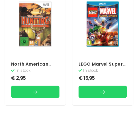
North American
LEGO Marvel Super
Hunting
Heroes
In stock
In stock
Extravaganza
€
2,95
€
15,95