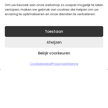
Om uw bezoek aan onze webshop zo soepel mogelijk te laten
Blijft op de hoogte van het laatste nieuws.
verlopen, maken we gebruik van cookies die helpen om uw
ervaring te optimaliseren en onze diensten te verbeteren.
Toestaan
Afwijzen
Bekijk voorkeuren
Copyright © 2026 Slickgaming
Cookiebeleid
Privacyverklaring
Veilig en vertrouwd winkelen
HOME
TO TOP